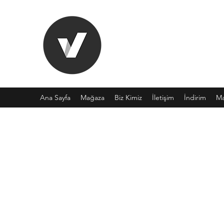
KAZAKCI
Alman Kalitesinde, Fransız zevkin
Ana Sayfa
Mağaza
Biz Kimiz
İletişim
İndirim
Ma