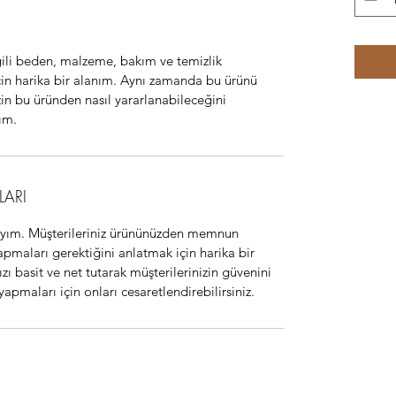
gili beden, malzeme, bakım ve temizlik 
için harika bir alanım. Aynı zamanda bu ürünü 
izin bu üründen nasıl yararlanabileceğini 
ım.
LARI
yım. Müşterileriniz ürününüzden memnun 
maları gerektiğini anlatmak için harika bir 
zı basit ve net tutarak müşterilerinizin güvenini 
 yapmaları için onları cesaretlendirebilirsiniz.